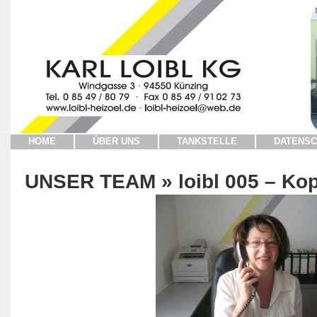
HOME
ÜBER UNS
TANKSTELLE
DATENSC
UNSER TEAM
» loibl 005 – Ko